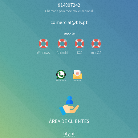
914807242
Chamada para rede móvel nacional
comercial@bly.pt
suporte
Windows
Android
IOS
macOS
ÁREA DE CLIENTES
bly.pt